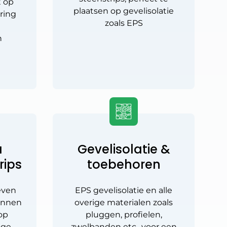
t op
plaatsen op gevelisolatie
ering
zoals EPS
e
n
a
Gevelisolatie &
rips
toebehoren
even
EPS gevelisolatie en alle
unnen
overige materialen zoals
op
pluggen, profielen,
ige
zwelbanden etc., voor een