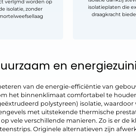
ct verlijmd worden op
isolatieplaten die ex
de isolatie, zonder
draagkracht bied
mortelweefsellaag
 duurzaam en energiezuin
erbeteren van de energie-efficiëntie van gebo
 om het binnenklimaat comfortabel te houd
eëxtrudeerd polystyreen) isolatie, waardoor w
engevels met uitstekende thermische presta
op vele verschillende manieren. Zo is er de kl
teenstrips. Originele alternatieven zijn afwe