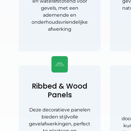
en waterafstotend voor
gev
gevels, met een
natu
ademende en
onderhoudsvriendelijke
afwerking
Ribbed & Wood
Panels
Deze decoratieve panelen
bieden stijlvolle
door
gevelafwerkingen, perfect
ku
te plaatsen op