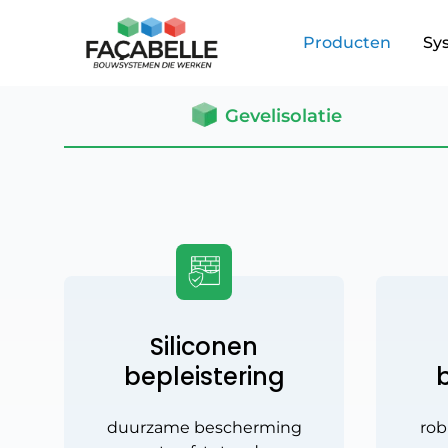
Producten
Sy
Gevelisolatie
Siliconen
bepleistering
b
duurzame bescherming
ro