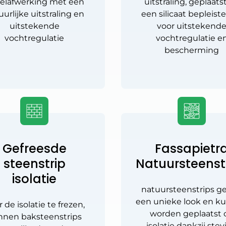
elafwerking met een
uitstraling, geplaats
urlijke uitstraling en
een silicaat bepleist
uitstekende
voor uitstekend
vochtregulatie
vochtregulatie e
bescherming
Gefreesde
Fassapietr
steenstrip
Natuursteenst
isolatie
natuursteenstrips g
een unieke look en k
 de isolatie te frezen,
worden geplaatst 
nnen baksteenstrips
isolatie dankzij stev