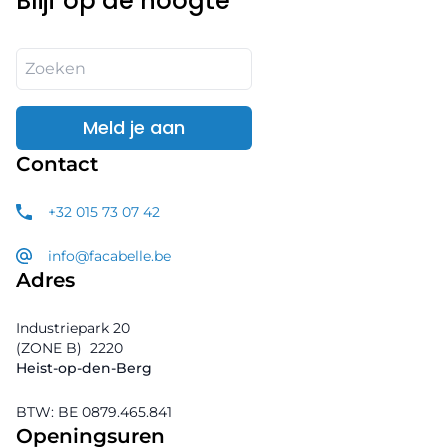
Blijf op de hoogte
Meld je aan
Contact
+32 015 73 07 42
info@facabelle.be
Adres
Industriepark 20
(ZONE B)
2220
Heist-op-den-Berg
BTW: BE 0879.465.841
Openingsuren