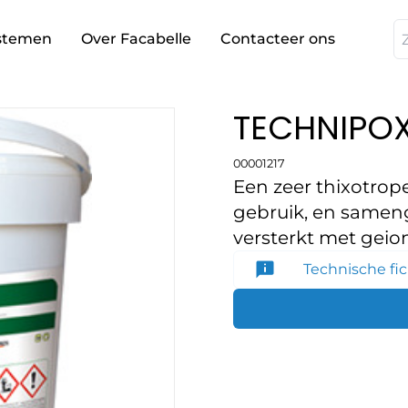
stemen
Over Facabelle
Contacteer ons
TECHNIPOX
00001217
Een zeer thixotro
gebruik, en sameng
versterkt met geio
Technische fi