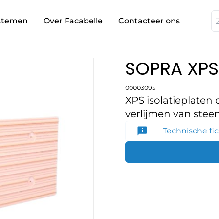
stemen
Over Facabelle
Contacteer ons
SOPRA XPS
00003095
XPS isolatieplaten 
verlijmen van steen
Technische fi