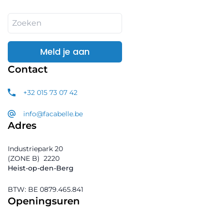
Meld je aan
Contact
+32 015 73 07 42
info@facabelle.be
Adres
Industriepark 20
(ZONE B)
2220
Heist-op-den-Berg
BTW: BE 0879.465.841
Openingsuren