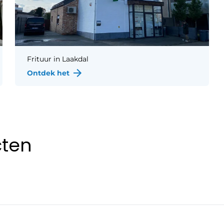
Frituur
in
Laakdal
Ontdek het
cten