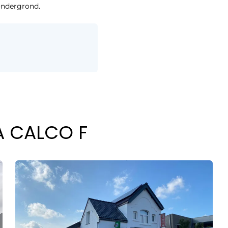
 ondergrond.
A CALCO F