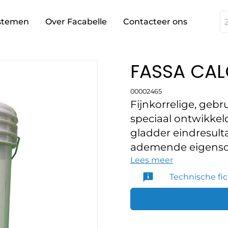
stemen
Over Facabelle
Contacteer ons
FASSA CAL
00002465
Fijnkorrelige, gebr
speciaal ontwikkel
gladder eindresult
ademende eigensc
Lees meer
Technische fi